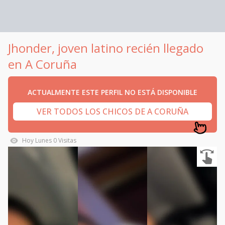
Jhonder, joven latino recién llegado
en A Coruña
ACTUALMENTE ESTE PERFIL NO ESTÁ DISPONIBLE
VER TODOS LOS CHICOS DE A CORUÑA
Hoy
Lunes
0
Visitas