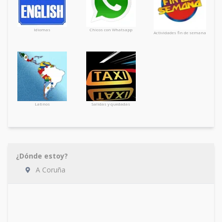
Idiomas
Chicos con Whatsapp
Actividades fin de semana
Latinos
Salidas y quedadas
¿Dónde estoy?
A Coruña