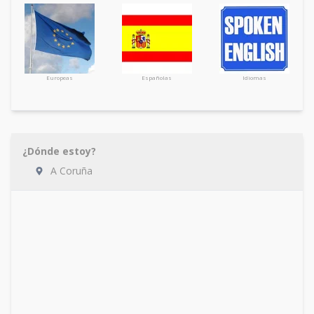
Europeas
Españolas
Idiomas
¿Dónde estoy?
A Coruña