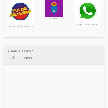
Coruñesa
Chicas con Whatsapp
Actividades fin de semana
¿Dónde estoy?
A Coruña