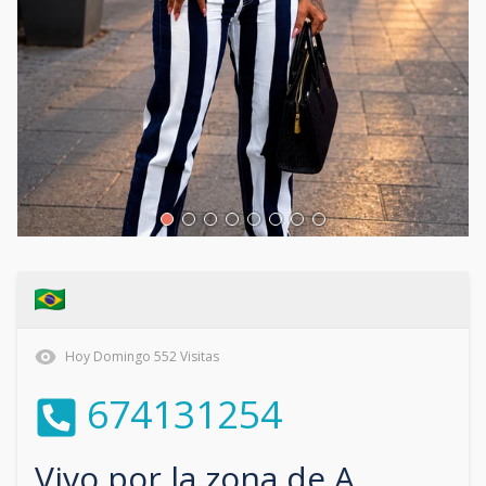
Hoy
Domingo
552
Visitas
674131254
Vivo por la zona de
A