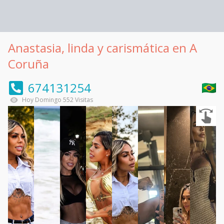
Anastasia, linda y carismática en A
Coruña
674131254
Hoy
Domingo
552
Visitas