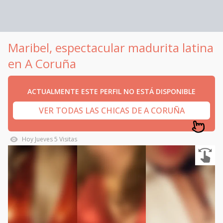
Maribel, espectacular madurita latina
en A Coruña
ACTUALMENTE ESTE PERFIL NO ESTÁ DISPONIBLE
VER TODAS LAS CHICAS DE A CORUÑA
Hoy
Jueves
5
Visitas