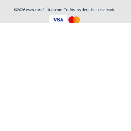
©
2026
www.coruñacitas.com
. Todos los derechos reservados
Aviso Legal
Política de privacidad
Contacto
Cookies
Contratación
Política y Procedimientos de Quejas