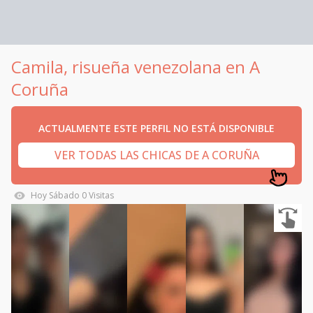
Camila, risueña venezolana en A
Coruña
ACTUALMENTE ESTE PERFIL NO ESTÁ DISPONIBLE
VER TODAS LAS CHICAS DE A CORUÑA
Hoy
Sábado
0
Visitas