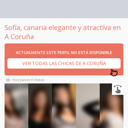
Sofía, canaria elegante y atractiva en
A Coruña
ACTUALMENTE ESTE PERFIL NO ESTÁ DISPONIBLE
VER TODAS LAS CHICAS DE A CORUÑA
Hoy
Jueves
0
Visitas