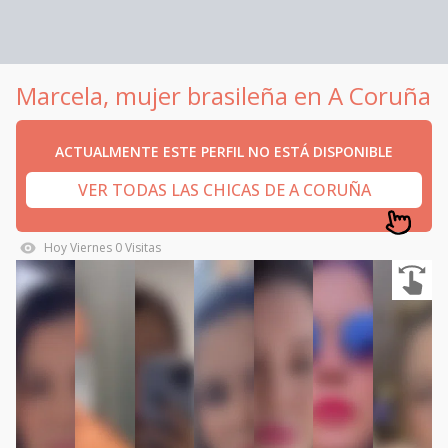
Marcela, mujer brasileña en A Coruña
ACTUALMENTE ESTE PERFIL NO ESTÁ DISPONIBLE
VER TODAS LAS CHICAS DE A CORUÑA
Hoy
Viernes
0
Visitas