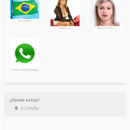
Brasileñas
Maduras
Rostro visible
Chicas con Whatsapp
¿Dónde estoy?
A Coruña