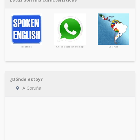
Idiomas
Chicas con Whatsapp
Latinas
¿Dónde estoy?
A Coruña