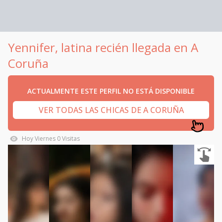
Yennifer, latina recién llegada en A
Coruña
ACTUALMENTE ESTE PERFIL NO ESTÁ DISPONIBLE
VER TODAS LAS CHICAS DE A CORUÑA
Hoy
Viernes
0
Visitas