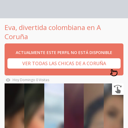
Eva, divertida colombiana en A
Coruña
ACTUALMENTE ESTE PERFIL NO ESTÁ DISPONIBLE
VER TODAS LAS CHICAS DE A CORUÑA
Hoy
Domingo
0
Visitas