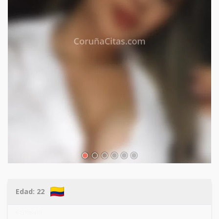
Edad:
22
643796479