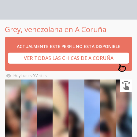
Grey, venezolana en A Coruña
ACTUALMENTE ESTE PERFIL NO ESTÁ DISPONIBLE
VER TODAS LAS CHICAS DE A CORUÑA
Hoy
Lunes
0
Visitas