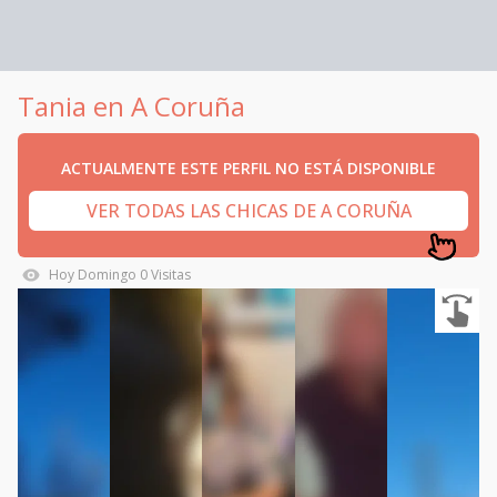
Tania en A Coruña
ACTUALMENTE ESTE PERFIL NO ESTÁ DISPONIBLE
VER TODAS LAS CHICAS DE A CORUÑA
Hoy
Domingo
0
Visitas