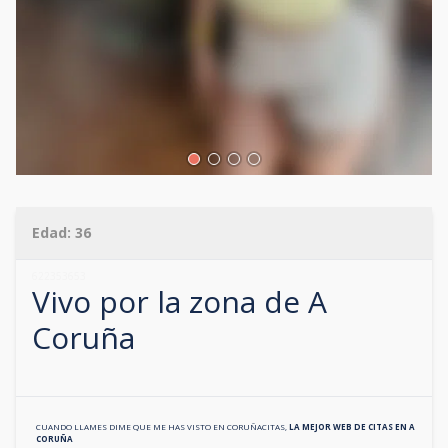
Edad:
36
622353653
Vivo por la zona de
A
Coruña
CUANDO LLAMES DIME QUE ME HAS VISTO EN
CORUÑACITAS
,
LA MEJOR WEB DE CITAS EN
A
CORUÑA