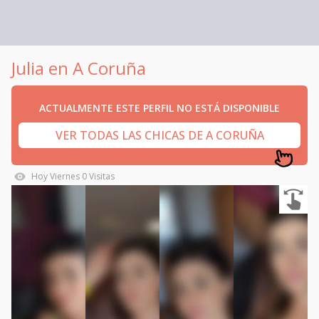
Julia en A Coruña
ACTUALMENTE ESTE PERFIL NO ESTÁ DISPONIBLE
VER TODAS LAS CHICAS DE A CORUÑA
Hoy
Viernes
0
Visitas