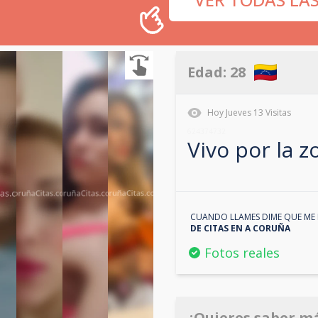
Edad:
28
Hoy
Jueves
13
Visitas
624374732
Vivo por la 
CUANDO LLAMES DIME QUE ME 
DE CITAS EN
A CORUÑA
Fotos reales
¿Quieres saber m