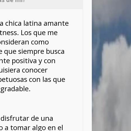
a chica latina amante
fitness. Los que me
onsideran como
e que siempre busca
te positiva y con
isiera conocer
petuosas con las que
agradable.
 disfrutar de una
 o a tomar algo en el