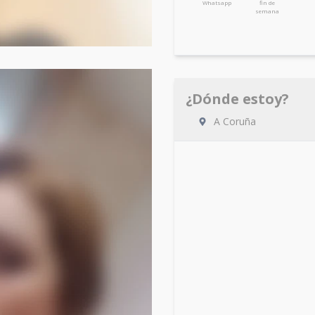
Whatsapp
fin de
semana
¿Dónde estoy?
A Coruña