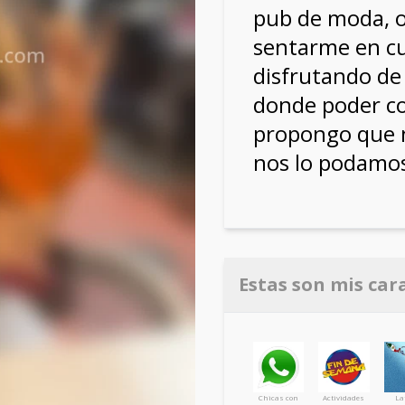
pub de moda, 
sentarme en cu
disfrutando d
donde poder co
propongo que 
nos lo podamos
Estas son mis car
Chicas con
Actividades
La