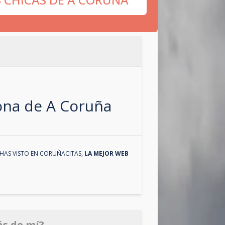
zona de
A Coruña
HAS VISTO EN
CORUÑACITAS
,
LA MEJOR WEB
ás de mí?