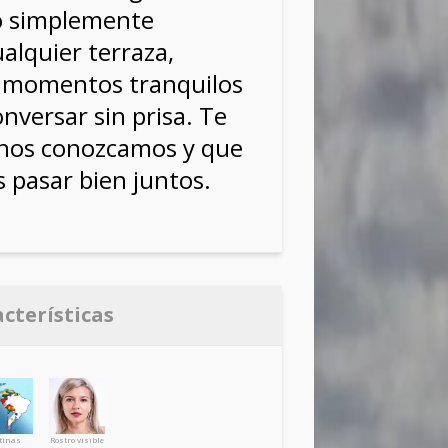
o simplemente
alquier terraza,
e momentos tranquilos
nversar sin prisa. Te
nos conozcamos y que
 pasar bien juntos.
acterísticas
tinas
Rostro visible