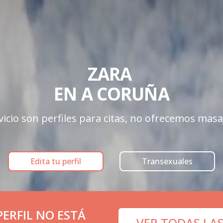
ZARA 

EN A CORUÑA
icio son perfiles para citas, no ofrecemos masa
Edita tu perfil
Transexuales
ERFIL NO ESTÁ
VER TODAS LA