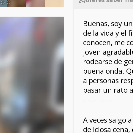
Buenas, soy un
de la vida y el 
conocen, me c
joven agradabl
rodearse de gen
buena onda. Qu
a personas res
pasar un rato 
Mi móvil: 624374732
A veces salgo a
deliciosa cena,