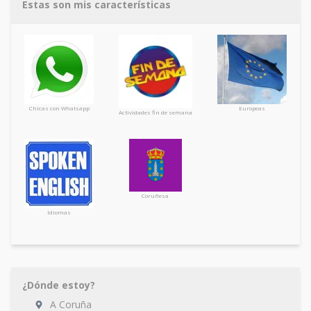
Estas son mis características
Chicas con Whatsapp
Europeas
Actividades fin de semana
Coruñesa
Idiomas
¿Dónde estoy?
A Coruña