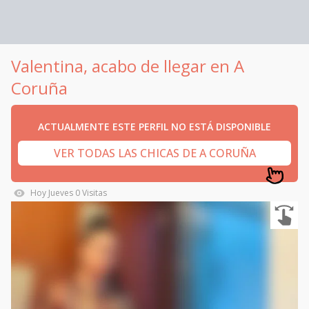
Valentina, acabo de llegar en A
Coruña
ACTUALMENTE ESTE PERFIL NO ESTÁ DISPONIBLE
VER TODAS LAS CHICAS DE A CORUÑA
Hoy
Jueves
0
Visitas